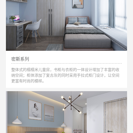
密斯系列
整体式的榻榻米儿童房，书柜与衣柜的一体设计增加了丰富的收
纳空间；柜体添加了复古灰的同时采用手拉式柜门设计，让空间
更富有时尚的模样。