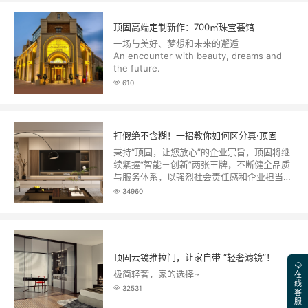
顶固高端定制新作：700㎡珠宝荟馆
一场与美好、梦想和未来的邂逅
An encounter with beauty, dreams and
the future.
610
打假绝不含糊！一招教你如何区分真·顶固
秉持“顶固，让您放心”的企业宗旨，顶固将继
续紧握“智能＋创新”两张王牌，不断健全品质
与服务体系，以强烈社会责任感和企业担当维
护消费者与自身品牌的权益，让消费者享受美
34960
好的家居生活。
顶固云镜推拉门，让家自带 “轻奢滤镜”！
极简轻奢，家的选择~
在
线
32531
客
服