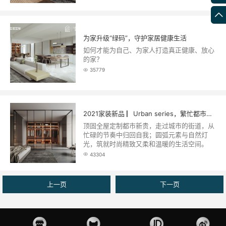
为家升级“绿码”，守护家居健康生活
如何才能为自己、为家人打造真正健康、放心
的家？
35779
2021家装新品 ▏Urban series，繁忙都市人的舒适回归
顶固全屋定制都市新贵，走过城市的街道，从
忙碌的节奏中归回自我；圆弧元素与自然灯
光，筑就时尚精致又柔和温暖的生活空间。
43304
上一页
下一页