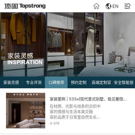
EN
家装灵感
专业评测
口碑推荐
预约定制
高端定制官
安全智能锁
网商城
旗舰店
家装案例 | 533㎡现代意式别墅，极见奢隐之美
在材质、光影与线条的交织中
家的情感与生活本真交融
高阶品质于日常里自然生长
构筑舒适、简约、艺术的生活场域
579