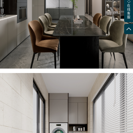
在
线
客
服