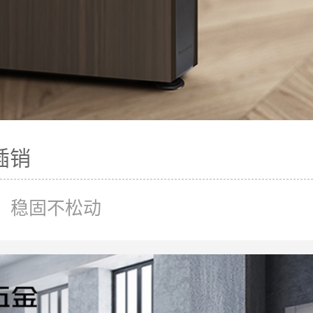
插销
，稳固不松动