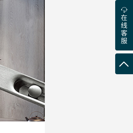
在
线
客
服