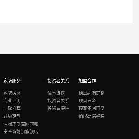
家装服务
投资者关系
加盟合作
家装灵感
信息披露
顶固高端定制
专业评测
投资者关系
顶固五金
口碑推荐
投资者保护
顶固集创门窗
预约定制
纳尺高端整装
高端定制官网商城
安全智能锁旗舰店