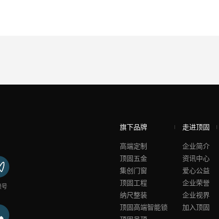
旗下品牌
走进顶固
高端定制
企业简介
顶固五金
资讯中心
集创门窗
爱心公益
顶固工程
企业荣誉
频号
纳尺整装
企业视界
顶固高端智能锁
加入顶固