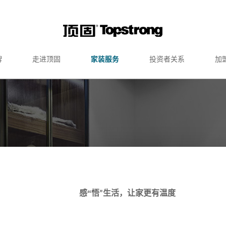
牌
走进顶固
家装服务
投资者关系
加
感
“
悟
生活，让家更有温度
”