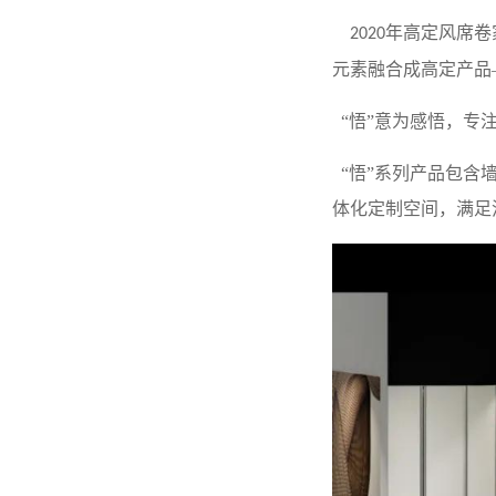
年高定风席卷
2020
元素融合成高定产品
“悟”意为感悟，专
“悟”系列产品包含
体化定制空间，满足