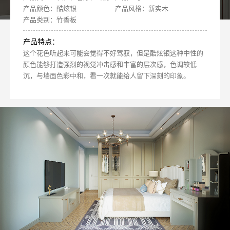
产品颜色：酷炫银
产品风格：新实木
产品类别：竹香板
产品特点：
这个花色听起来可能会觉得不好驾驭，但是酷炫银这种中性的
颜色能够打造强烈的视觉冲击感和丰富的层次感，色调较低
沉，与墙面色彩中和，看一次就能给人留下深刻的印象。