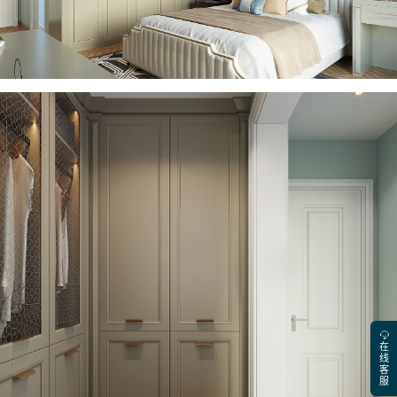
在
线
客
服