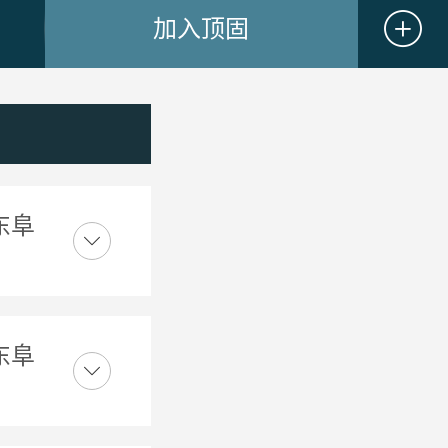
加入顶固
东阜
东阜