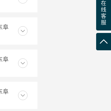
在
线
客
服
东阜
东阜
东阜