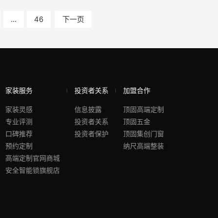
...
46
下一页
家装服务
投资者关系
加盟合作
家装灵感
信息披露
顶固高端定制
专业评测
投资者关系
顶固五金
口碑推荐
投资者保护
顶固集创门窗
预约定制
纳尺高端整装
高端定制官网商城
安全智能锁旗舰店