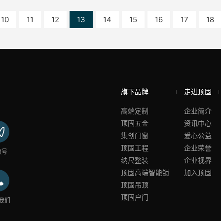
10
11
12
13
14
15
16
17
18
旗下品牌
走进顶固
高端定制
企业简介
顶固五金
资讯中心
集创门窗
爱心公益
顶固工程
企业荣誉
频号
纳尺整装
企业视界
顶固高端智能锁
加入顶固
顶固吊顶
顶固户门
我们