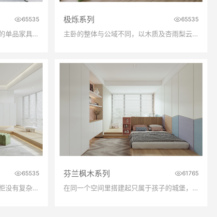
极烁系列
65535
65535
素雅的极光白花色加上具有特色的单品家具，呈现出了活泼、轻盈的空间氛围。同时位于客厅旁的空间就是厨房+就餐，采取开放式设计，让整个空间看上去更加光亮宽敞。
主卧的整体与公域不同，以木质及杏雨梨云花色为主，给人一种平静又放松的心境。而主卧具有较大的收纳需求，采用开放式衣帽间，降低门柜带来的压迫感，同时保留了视觉宽阔感。
芬兰枫木系列
65535
61765
显得简单通透又充满阳光。电视柜没有复杂线条的设计，也没有夸张的色彩，让人在简约纯粹中放下生活的烦恼。
在同一个空间里搭建起只属于孩子的城堡，孩子的成长历练从小便开始，美好的人与事物总能在美好的空间里相遇。