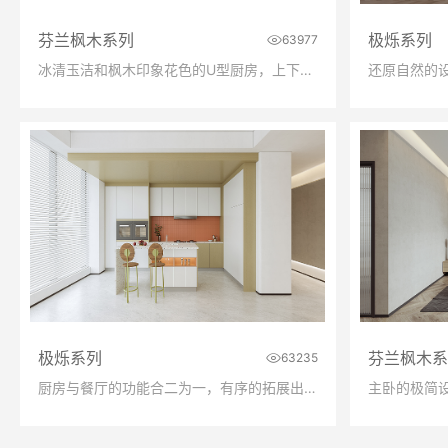
芬兰枫木系列
极烁系列
63977
冰清玉洁和枫木印象花色的U型厨房，上下超大收纳储物柜，烟灶组合，冰箱齐全，开阔舒服，行动自如，整个空间充满北欧风格。
极烁系列
芬兰枫木系
63235
厨房与餐厅的功能合二为一，有序的拓展出独立烹饪、清洗、操作区域，水磨石的中岛，多种颜色及丰富的视觉感，耐脏又好看，糖果般的色调，唯美却不失缤纷，使得厨房使用中动线流程便捷。